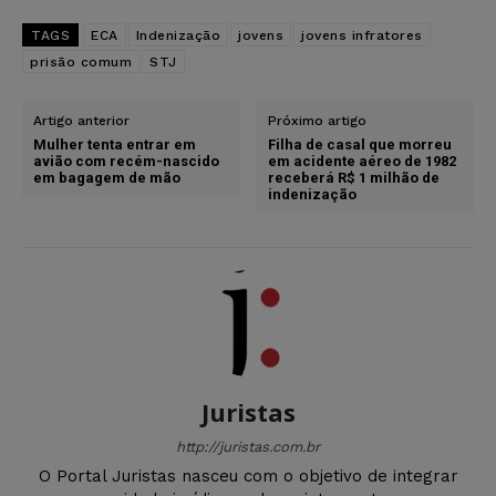
TAGS
ECA
Indenização
jovens
jovens infratores
prisão comum
STJ
Artigo anterior
Próximo artigo
Mulher tenta entrar em
Filha de casal que morreu
avião com recém-nascido
em acidente aéreo de 1982
em bagagem de mão
receberá R$ 1 milhão de
indenização
Juristas
http://juristas.com.br
O Portal Juristas nasceu com o objetivo de integrar