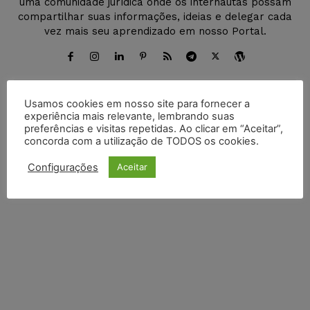
uma comunidade jurídica onde os internautas possam
compartilhar suas informações, ideias e delegar cada
vez mais seu aprendizado em nosso Portal.
Usamos cookies em nosso site para fornecer a
DEIXE UM COMENTÁRIO
experiência mais relevante, lembrando suas
preferências e visitas repetidas. Ao clicar em “Aceitar”,
concorda com a utilização de TODOS os cookies.
Default Comments (0)
Facebook Comments
Disqus Comments
Configurações
Aceitar