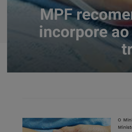
MPF recomen
incorpore a
t
O Min
Minis