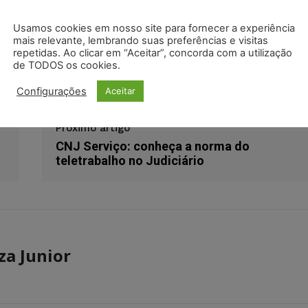
odon
LinkedIn
Usamos cookies em nosso site para fornecer a experiência
mais relevante, lembrando suas preferências e visitas
repetidas. Ao clicar em “Aceitar”, concorda com a utilização
direito à saúde
medicina
ministério da saúde
mpf
de TODOS os cookies.
Configurações
Aceitar
Próximo artigo
CNJ Serviço: conheça a norma do
teletrabalho no Judiciário
za Junior