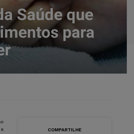
da Saúde que
imentos para
er
ao
 a
COMPARTILHE