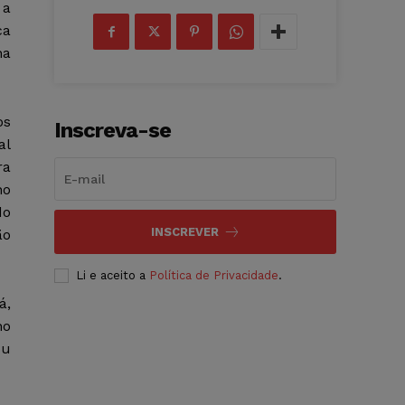
 a
ca
na
os
Inscreva-se
al
ra
no
do
INSCREVER
ão
Li e aceito a
Política de Privacidade
.
á,
no
ou