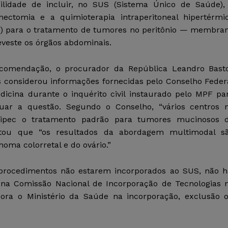
bilidade de incluir, no SUS (Sistema Único de Saúde),
onectomia e a quimioterapia intraperitoneal hipertérmi
c) para o tratamento de tumores no peritônio — membra
eveste os órgãos abdominais.
comendação, o procurador da República Leandro Bast
 considerou informações fornecidas pelo Conselho Feder
dicina durante o inquérito civil instaurado pelo MPF pa
guar a questão. Segundo o Conselho, “vários centros 
ipec o tratamento padrão para tumores mucinosos 
ltou que “os resultados da abordagem multimodal s
oma colorretal e do ovário.”
rocedimentos não estarem incorporados ao SUS, não h
 na Comissão Nacional de Incorporação de Tecnologias 
ra o Ministério da Saúde na incorporação, exclusão 