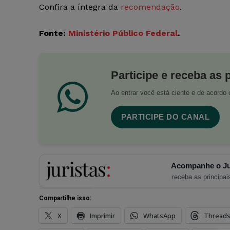
Confira a íntegra da
recomendação
.
Fonte:
Ministério Público Federal
.
Participe e receba as 
Ao entrar você está ciente e de acord
PARTICIPE DO CANAL
Acompanhe o Ju
receba as principais
Compartilhe isso:
X
Imprimir
WhatsApp
Thread