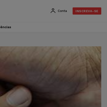
Conta
INSCREVA-SE
dências