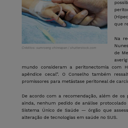
possi
perit
(Hipe
que r
Na re
Nunes
Créditos: sumroeng chinnapan / shutterstock.com
de Me
averi
mundo consideram a peritonectomia com H
apêndice cecal”. O Conselho também ressa
promissores para metástase peritoneal de carcin
De acordo com a recomendação, além de os p
ainda, nenhum pedido de análise protocolado
Sistema Único de Saúde — órgão que assesso
alteração de tecnologias em saúde no SUS.