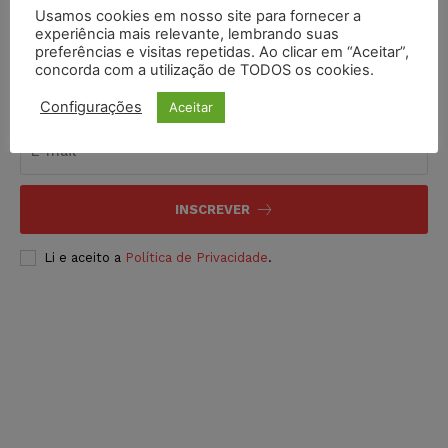
Usamos cookies em nosso site para fornecer a
experiência mais relevante, lembrando suas
preferências e visitas repetidas. Ao clicar em “Aceitar”,
concorda com a utilização de TODOS os cookies.
Inscreva-se
Configurações
Aceitar
INSCREVER
Li e aceito a
Política de Privacidade
.