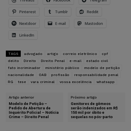
Threads
Facebook
Telegram
Pinterest
Tumblr
Reddit
Nextdoor
E-mail
Mastodon
LinkedIn
TAGS
advogado
artigo
correio eletrônico
cpf
delito
Direito
Direito Penal
e-mail
estado civil
fato incriminador
ministério público
modelo de petição
nacionalidade
OAB
profissão
responsabilidade penal
RG
tese
vara criminal
vossa excelência
whatsapp
Artigo anterior
Próximo artigo
Modelo de Petição –
Genitores de gêmeos
Pedido de Abertura de
serão indenizados em R$
Inquérito Policial – Notícia
150 mil por óbito e
Crime – Direito Penal
sequelas no pós-parto