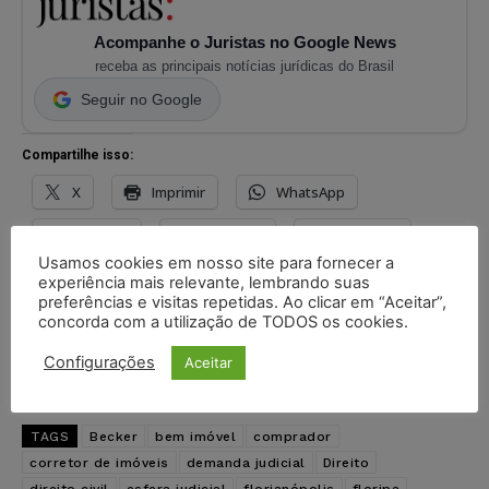
Acompanhe o Juristas no Google News
receba as principais notícias jurídicas do Brasil
Seguir no Google
Compartilhe isso:
X
Imprimir
WhatsApp
Threads
Facebook
Telegram
Usamos cookies em nosso site para fornecer a
Pinterest
Tumblr
Reddit
experiência mais relevante, lembrando suas
preferências e visitas repetidas. Ao clicar em “Aceitar”,
concorda com a utilização de TODOS os cookies.
Nextdoor
E-mail
Mastodon
Configurações
Aceitar
LinkedIn
TAGS
Becker
bem imóvel
comprador
corretor de imóveis
demanda judicial
Direito
direito civil
esfera judicial
florianópolis
floripa