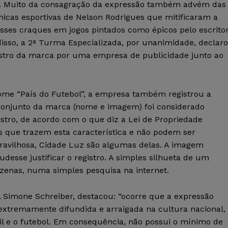
. Muito da consagração da expressão também advém das
ônicas esportivas de Nelson Rodrigues que mitificaram a
sses craques em jogos pintados como épicos pelo escritor
isso, a 2ª Turma Especializada, por unanimidade, declar
istro da marca por uma empresa de publicidade junto ao
me “País do Futebol”, a empresa também registrou a
onjunto da marca (nome e imagem) foi considerado
gistro, de acordo com o que diz a Lei de Propriedade
es que trazem esta característica e não podem ser
ravilhosa, Cidade Luz são algumas delas. A imagem
desse justificar o registro. A simples silhueta de um
enas, numa simples pesquisa na internet.
 Simone Schreiber, destacou: “ocorre que a expressão
 extremamente difundida e arraigada na cultura nacional,
sil e o futebol. Em consequência, não possui o mínimo de