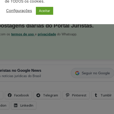
de TODOS os cookies.
Configurações
Aceitar
postagens diárias do Portal Juristas.
o com os
termos de uso
e
privacidade
do Whatsapp.
ristas no Google News
Seguir no Google
 notícias jurídicas do Brasil
s
Facebook
Telegram
Pinterest
Tumblr
odon
LinkedIn