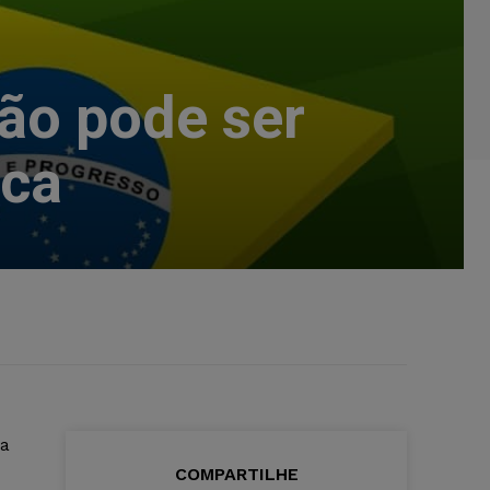
não pode ser
rca
da
COMPARTILHE