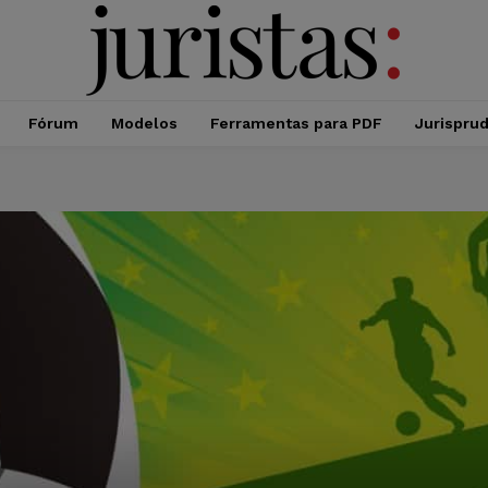
Fórum
Modelos
Ferramentas para PDF
Jurispru