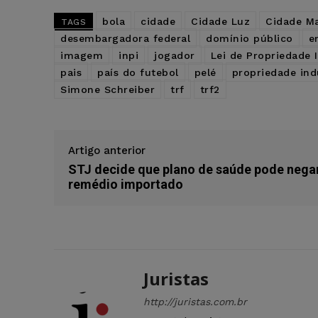
bola
cidade
Cidade Luz
Cidade Ma
TAGS
desembargadora federal
domínio público
e
imagem
inpi
jogador
Lei de Propriedade I
pais
país do futebol
pelé
propriedade indu
Simone Schreiber
trf
trf2
Artigo anterior
STJ decide que plano de saúde pode nega
remédio importado
Juristas
http://juristas.com.br