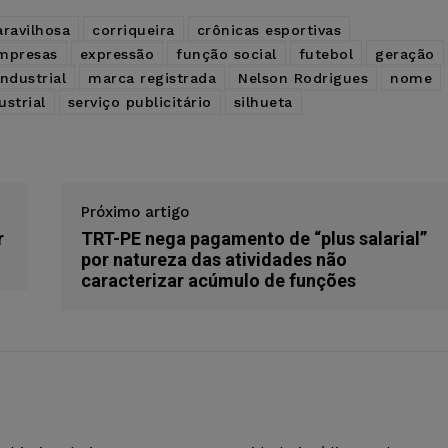
ravilhosa
corriqueira
crônicas esportivas
mpresas
expressão
função social
futebol
geração
ndustrial
marca registrada
Nelson Rodrigues
nome
strial
serviço publicitário
silhueta
Próximo artigo
r
TRT-PE nega pagamento de “plus salarial”
por natureza das atividades não
caracterizar acúmulo de funções