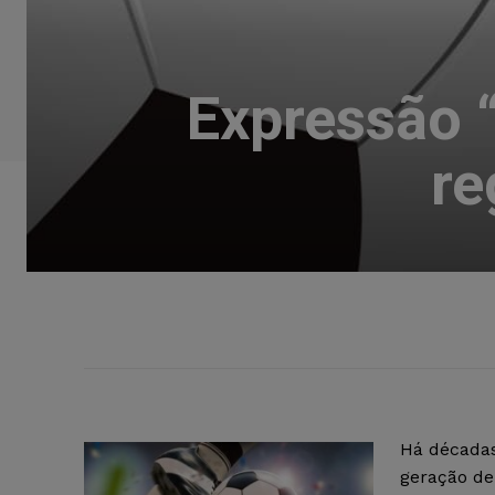
Expressão “
re
Há décadas
geração de