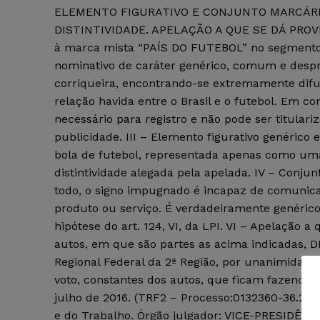
ELEMENTO FIGURATIVO E CONJUNTO MARCÁRI
DISTINTIVIDADE. APELAÇÃO A QUE SE DÁ PROVIMEN
à marca mista “PAÍS DO FUTEBOL” no segmento de 
nominativo de caráter genérico, comum e despr
corriqueira, encontrando-se extremamente difun
relação havida entre o Brasil e o futebol. Em c
necessário para registro e não pode ser titula
publicidade. III – Elemento figurativo genéri
bola de futebol, representada apenas como uma
distintividade alegada pela apelada. IV – Conj
todo, o signo impugnado é incapaz de comunic
produto ou serviço. É verdadeiramente genérico, 
hipótese do art. 124, VI, da LPI. VI – Apelação 
autos, em que são partes as acima indicadas, 
Regional Federal da 2ª Região, por unanimidad
voto, constantes dos autos, que ficam fazendo p
julho de 2016. (TRF2 – Processo:0132360-36.2014
e do Trabalho. Órgão julgador: VICE-PRESIDÊNCI