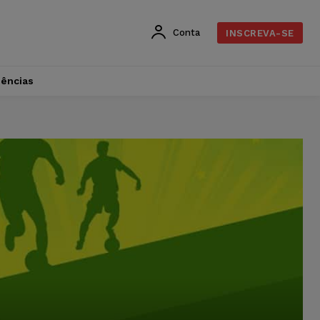
Conta
INSCREVA-SE
dências