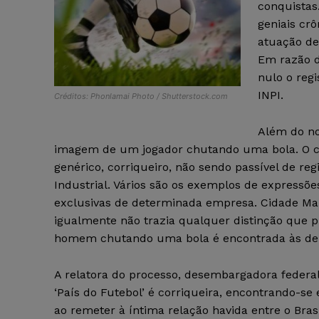
conquistas
geniais cr
atuação de
Em razão d
nulo o reg
INPI.
Créditos: Phonlamai Photo / Shutterstock.com
Além do no
imagem de um jogador chutando uma bola. O c
genérico, corriqueiro, não sendo passível de re
Industrial. Vários são os exemplos de expressõ
exclusivas de determinada empresa. Cidade Ma
igualmente não trazia qualquer distinção que pu
homem chutando uma bola é encontrada às dez
A relatora do processo, desembargadora federal
‘País do Futebol’ é corriqueira, encontrando-se
ao remeter à íntima relação havida entre o Bra