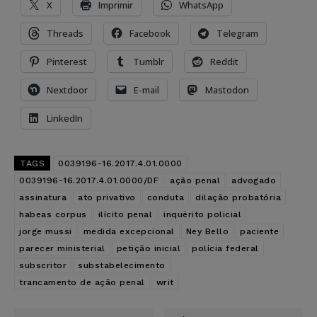
X
Imprimir
WhatsApp
Threads
Facebook
Telegram
Pinterest
Tumblr
Reddit
Nextdoor
E-mail
Mastodon
LinkedIn
TAGS
0039196-16.2017.4.01.0000
0039196-16.2017.4.01.0000/DF
ação penal
advogado
assinatura
ato privativo
conduta
dilação probatória
habeas corpus
ilícito penal
inquérito policial
jorge mussi
medida excepcional
Ney Bello
paciente
parecer ministerial
petição inicial
polícia federal
subscritor
substabelecimento
trancamento de ação penal
writ