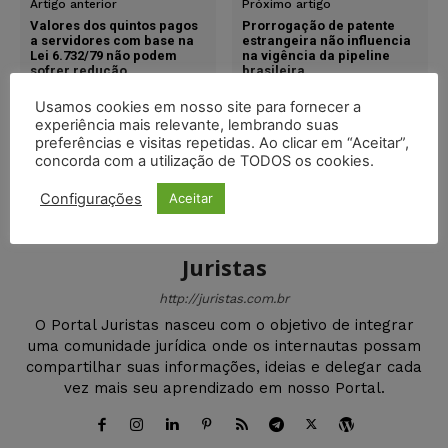
Artigo anterior
Próximo artigo
Valores dos quintos pagos
Prorrogação de patente
a servidores com base na
estrangeira não influencia
Lei 6.732/79 não podem
na vigência da pipeline
sofrer redução
brasileira
Usamos cookies em nosso site para fornecer a
experiência mais relevante, lembrando suas
preferências e visitas repetidas. Ao clicar em “Aceitar”,
concorda com a utilização de TODOS os cookies.
Configurações
Aceitar
Juristas
http://juristas.com.br
O Portal Juristas nasceu com o objetivo de integrar
uma comunidade jurídica onde os internautas possam
compartilhar suas informações, ideias e delegar cada
vez mais seu aprendizado em nosso Portal.