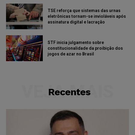
TSE reforça que sistemas das urnas
eletrônicas tornam-se invioláveis após
assinatura digital e lacração
STF inicia julgamento sobre
constitucionalidade da proibição dos
jogos de azar no Brasil
VEJA MAIS
Recentes