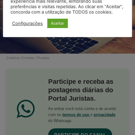
experiência mais relevante, lembrando suas
preferências e visitas repetidas. Ao clicar em “Aceitar”,
concorda com a utilização de TODOS os cookies.
Configurações
Aceitar
Créditos: Firmbee / Pixabay
Participe e receba as
postagens diárias do
Portal Juristas.
Ao entrar você está ciente e de acordo
com os
termos de uso
e
privacidade
do Whatsapp.
PARTICIPE DO CANAL