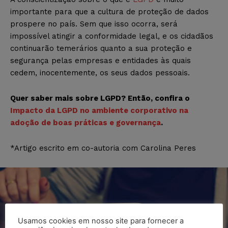
importante para que a cultura de proteção de dados
prospere no país. Sem que isso ocorra, será
impossível atingir a conformidade legal, e os cidadãos
continuarão temerários quanto a sua proteção e
segurança pelas empresas e entidades às quais
cedem, inocentemente, os seus dados pessoais.
Quer saber mais sobre LGPD? Então, confira o
Impacto da LGPD no ambiente corporativo na
adoção de boas práticas e governança
.
*Artigo escrito em co-autoria com Carolina Peres
Usamos cookies em nosso site para fornecer a