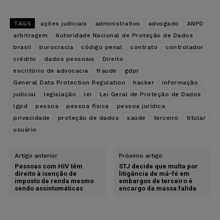
TAGS
ações judiciais
administrativo
advogado
ANPD
arbitragem
Autoridade Nacional de Proteção de Dados
brasil
burocracia
código penal
contrato
controlador
crédito
dados pessoais
Direito
escritório de advocacia
fraude
gdpr
General Data Protection Regulation
hacker
informação
judicial
legislação
lei
Lei Geral de Proteção de Dados
lgpd
pessoa
pessoa física
pessoa jurídica
privacidade
proteção de dados
saúde
terceiro
titular
usuário
Artigo anterior
Próximo artigo
Pessoas com HIV têm
STJ decide que multa por
direito à isenção de
litigância de má-fé em
imposto de renda mesmo
embargos de terceiro é
sendo assintomáticas
encargo da massa falida