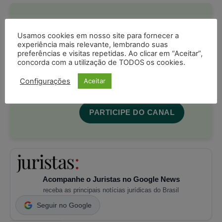
Participe e receba as
Usamos cookies em nosso site para fornecer a
postagens diárias do
experiência mais relevante, lembrando suas
Portal Juristas.
preferências e visitas repetidas. Ao clicar em “Aceitar”,
concorda com a utilização de TODOS os cookies.
Ao entrar você está ciente e de acordo
com os
termos de uso
e
privacidade
Configurações
Aceitar
do Whatsapp.
PARTICIPE DO CANAL
Acompanhe o Juristas no Google News
receba as principais notícias jurídicas do Brasil
Seguir no Google