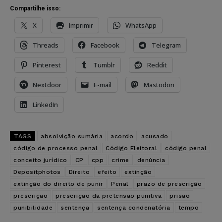
Compartilhe isso:
X
Imprimir
WhatsApp
Threads
Facebook
Telegram
Pinterest
Tumblr
Reddit
Nextdoor
E-mail
Mastodon
LinkedIn
TAGS
absolvição sumária
acordo
acusado
código de processo penal
Código Eleitoral
código penal
conceito jurídico
CP
cpp
crime
denúncia
Depositphotos
Direito
efeito
extinção
extinção do direito de punir
Penal
prazo de prescrição
prescrição
prescrição da pretensão punitiva
prisão
punibilidade
sentença
sentença condenatória
tempo