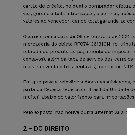
cartão de crédito, no qual o comprador efetua 
vez, gerencia toda a transação, e ao final, apó
valores ao vendedor, dando total garantia ao co
Ocorre que na data de 08 de outubro de 2021, a
mercadoria do objeto RF074136181CN, foi tributa
retirada do produto ao pagamento do imposto no 
centavos), além da taxa de serviço dos correios d
reais e noventa e três centavos), conforme NTS 
Em que pese a relevância das suas atividades, 
parte da Receita Federal do Brasil da Unidade de
muito!) abaixo do valor isento para importações
Pelo exposto, não houve outra alternativa a de
2 – DO DIREITO