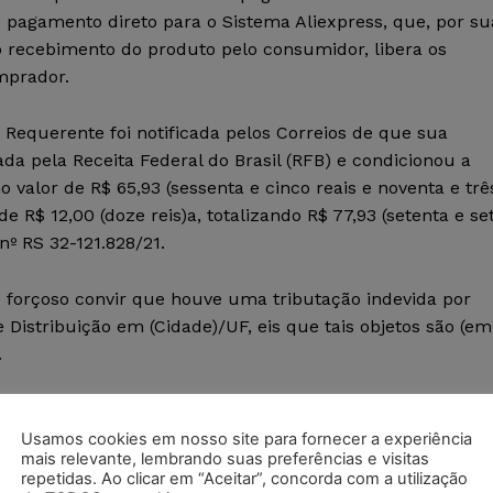
o pagamento direto para o Sistema Aliexpress, que, por su
s o recebimento do produto pelo consumidor, libera os
mprador.
 Requerente foi notificada pelos Correios de que sua
da pela Receita Federal do Brasil (RFB) e condicionou a
valor de R$ 65,93 (sessenta e cinco reais e noventa e trê
e R$ 12,00 (doze reis)a, totalizando R$ 77,93 (setenta e se
nº RS 32-121.828/21.
é forçoso convir que houve uma tributação indevida por
 Distribuição em (Cidade)/UF, eis que tais objetos são (em
.
mandante senão buscar o Poder Judiciário.
Usamos cookies em nosso site para fornecer a experiência
mais relevante, lembrando suas preferências e visitas
repetidas. Ao clicar em “Aceitar”, concorda com a utilização