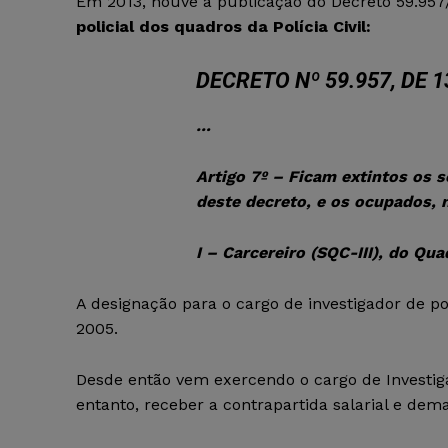
Em 2013, houve a publicação do Decreto 59.95
policial dos quadros da Polícia Civil:
DECRETO Nº 59.957, DE 
…
Artigo 7º – Ficam extintos os 
deste decreto, e os ocupados, 
I – Carcereiro (SQC-III), do Qu
A designação para o cargo de investigador de pol
2005.
Desde então vem exercendo o cargo de Investiga
entanto, receber a contrapartida salarial e dem