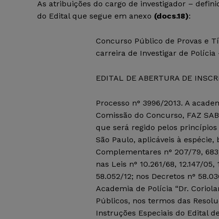
As atribuições do cargo de investigador – defin
do Edital que segue em anexo
(
docs.18
)
:
Concurso Público de Provas e Tí
carreira de Investigar de Polícia
EDITAL DE ABERTURA DE INSCR
Processo n° 3996/2013. A academi
Comissão do Concurso, FAZ SABE
que será regido pelos princípios
São Paulo, aplicáveis à espécie
Complementares n° 207/79, 683/9
nas Leis n° 10.261/68, 12.147/05
58.052/12; nos Decretos n° 58.0
Academia de Polícia “Dr. Coriol
Públicos, nos termos das Resol
Instruções Especiais do Edital d