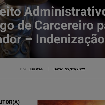
eito Administrativ
go de Carcereiro p
ador – Indenização
Por
Juristas
Data:
22/01/2022
UTOR(A)