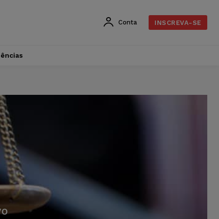
Conta
INSCREVA-SE
dências
VO