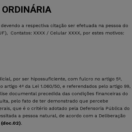
 ORDINÁRIA
devendo
a
respectiva citação ser efetuada na pessoa do
UF),
Contatos: XXXX / Celular XXXX, por estes motivos:
cial, por ser hipossuficiente, com fulcro no artigo 5º,
o artigo 4º da Lei 1.060/50, e referendados pelo artigo 99,
álise documental precedida das condições financeiras do
atuita, pelo fato de ter demonstrado que percebe
is, que é o critério adotado pela Defensoria Pública do
ssitada a pessoa natural, de acordo com a Deliberação
a
(
doc.02
)
.