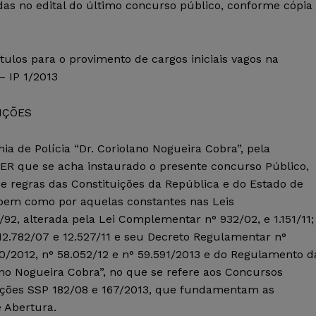
idas no edital do último concurso público, conforme cópia
tulos para o provimento de cargos iniciais vagos na
 – IP 1/2013
IÇÕES
a de Polícia “Dr. Coriolano Nogueira Cobra”, pela
R que se acha instaurado o presente concurso Público,
 e regras das Constituições da República e do Estado de
, bem como por aquelas constantes nas Leis
2, alterada pela Lei Complementar n° 932/02, e 1.151/11;
, 12.782/07 e 12.527/11 e seu Decreto Regulamentar n°
30/2012, n° 58.052/12 e n° 59.591/2013 e do Regulamento d
ano Nogueira Cobra”,
no que se refere aos Concursos
uções SSP 182/08 e 167/2013, que fundamentam as
e Abertura.