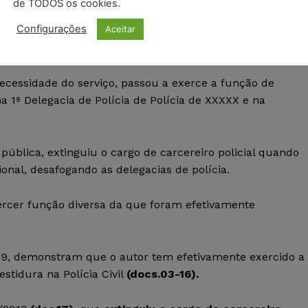
de TODOS os cookies.
Configurações
Aceitar
de na Secretaria de Segurança Pública do Estado de São
CARCEREIRO POLICIAL,
chegando à classe especial.
ecessidade do serviço, passou a exerce a função de
a 1ª Delegacia de Polícia de Polícia de XXXXX e na
ública, extinguiu o cargo de carcereiro policial quando
onal, desafogando as delegacias de polícia.
xercer função diversa da que foram efetivamente
019, demonstram que o autor tem efetivamente exercido a
estidura na Polícia Civil
(
docs.03-16
)
.