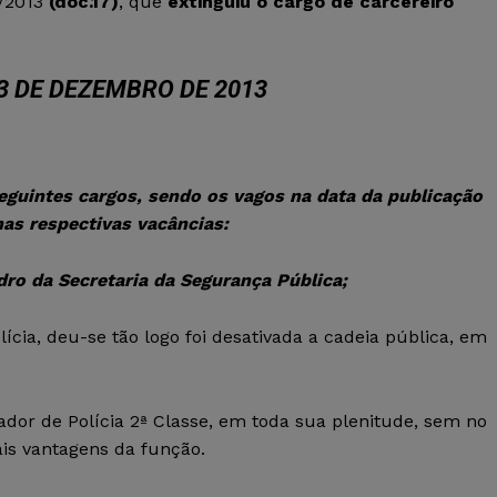
7/2013
(
doc.17
)
, que
extinguiu o cargo de carcereiro
13 DE DEZEMBRO DE 2013
seguintes cargos, sendo os vagos na data da publicação
nas respectivas vacâncias:
adro da Secretaria da Segurança Pública;
ícia, deu-se tão logo foi desativada a cadeia pública, em
dor de Polícia 2ª Classe, em toda sua plenitude, sem no
ais vantagens da função.