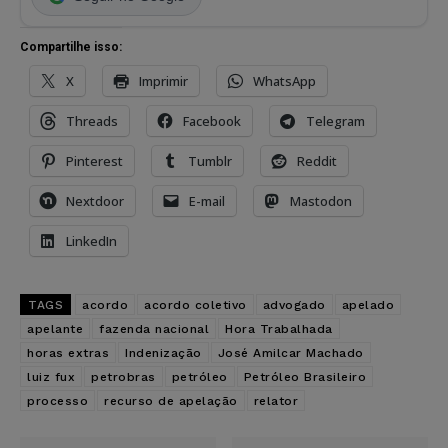
Compartilhe isso:
X
Imprimir
WhatsApp
Threads
Facebook
Telegram
Pinterest
Tumblr
Reddit
Nextdoor
E-mail
Mastodon
LinkedIn
TAGS
acordo
acordo coletivo
advogado
apelado
apelante
fazenda nacional
Hora Trabalhada
horas extras
Indenização
José Amilcar Machado
luiz fux
petrobras
petróleo
Petróleo Brasileiro
processo
recurso de apelação
relator