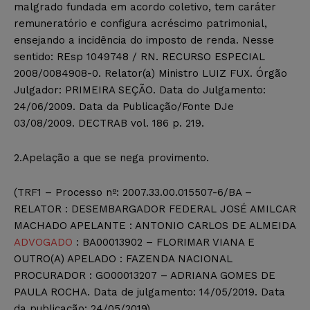
malgrado fundada em acordo coletivo, tem caráter
remuneratório e configura acréscimo patrimonial,
ensejando a incidência do imposto de renda. Nesse
sentido: REsp 1049748 / RN. RECURSO ESPECIAL
2008/0084908-0. Relator(a) Ministro LUIZ FUX. Órgão
Julgador: PRIMEIRA SEÇÃO. Data do Julgamento:
24/06/2009. Data da Publicação/Fonte DJe
03/08/2009. DECTRAB vol. 186 p. 219.
2.Apelação a que se nega provimento.
(TRF1 – Processo nº: 2007.33.00.015507-6/BA –
RELATOR : DESEMBARGADOR FEDERAL JOSÉ AMILCAR
MACHADO APELANTE : ANTONIO CARLOS DE ALMEIDA
ADVOGADO
: BA00013902 – FLORIMAR VIANA E
OUTRO(A) APELADO : FAZENDA NACIONAL
PROCURADOR : GO00013207 – ADRIANA GOMES DE
PAULA ROCHA. Data de julgamento: 14/05/2019. Data
da publicação: 24/05/2019)