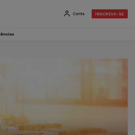
Conta
INSCREVA-SE
dências