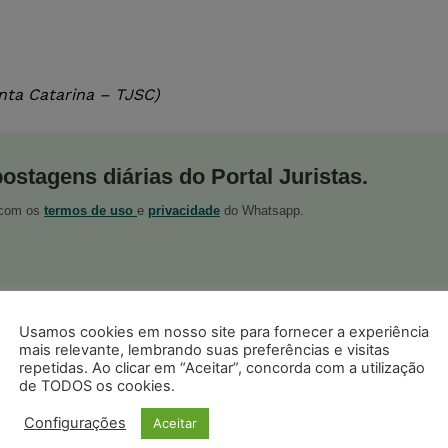
nta Catarina – TJSC)
postagens diárias do Portal Juristas.
o com os
termos de uso
e
privacidade
do Whatsapp.
Usamos cookies em nosso site para fornecer a experiência
mais relevante, lembrando suas preferências e visitas
ristas no Google News
Seguir no Google
repetidas. Ao clicar em “Aceitar”, concorda com a utilização
 notícias jurídicas do Brasil
de TODOS os cookies.
Configurações
Aceitar