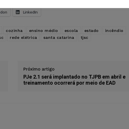
s
Facebook
Telegram
Pinterest
Tumblr
odon
LinkedIn
cozinha
ensino médio
escola
estado
incêndio
sc
rede elétrica
santa catarina
tjsc
Próximo artigo
PJe 2.1 será implantado no TJPB em abril e
treinamento ocorrerá por meio de EAD