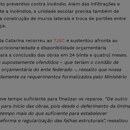
o preventivo contra incêndio. Além das infiltrações e
e a incêndios, a unidade escolar precisa também de
a construção de muros laterais e troca de portões entre
ça.
ta Catarina recorreu ao
TJSC
e sustentou afronta ao
scricionariedade e disponibilidade orçamentária
para a conclusão das obras em 24 (vinte e quatro) meses.
ais supostamente ofendidos – que teriam o condão de
 e orçamentária do ente federado -, ressalto que nossa
idamente os requerimentos formalizados pelo Ministério
e tempo suficiente para finalizar os reparos.
“De outro
 para início das obras, pois desde o deferimento da limin
tempo mais do que suficiente para estabelecer
orma e regularização das falhas estruturais”,
ressaltou