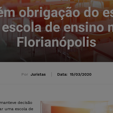
m obrigação do e
 escola de ensino
Florianópolis
Por
Juristas
Data:
15/03/2020
 manteve decisão
mar uma escola de