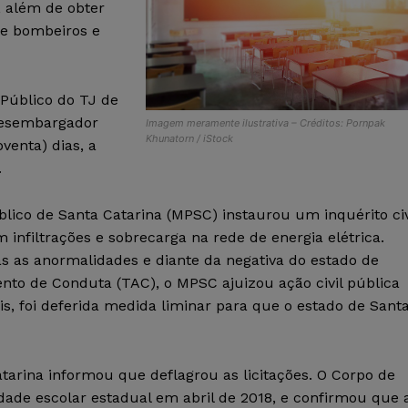
, além de obter
de bombeiros e
 Público do TJ de
 desembargador
Imagem meramente ilustrativa – Créditos: Pornpak
Khunatorn / iStock
venta) dias, a
.
blico de Santa Catarina (MPSC) instaurou um inquérito civ
infiltrações e sobrecarga na rede de energia elétrica.
s as anormalidades e diante da negativa do estado de
nto de Conduta (TAC), o MPSC ajuizou ação civil pública
, foi deferida medida liminar para que o estado de Sant
arina informou que deflagrou as licitações. O Corpo de
idade escolar estadual em abril de 2018, e confirmou que 