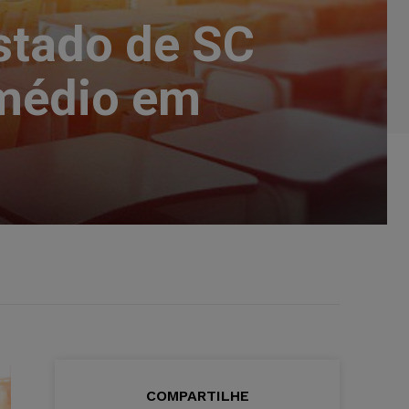
stado de SC
 médio em
COMPARTILHE