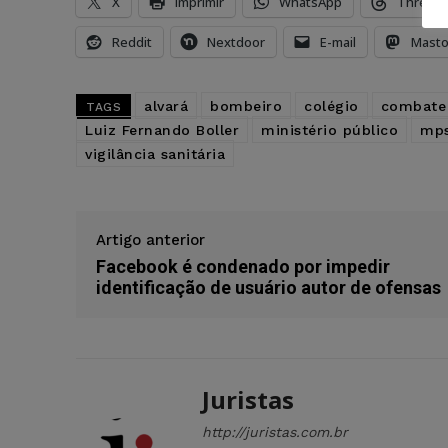
X
Imprimir
WhatsApp
Thread
Reddit
Nextdoor
E-mail
Mast
alvará
bombeiro
colégio
combate
TAGS
Luiz Fernando Boller
ministério público
mp
vigilância sanitária
Artigo anterior
Facebook é condenado por impedir
identificação de usuário autor de ofensas
Juristas
http://juristas.com.br