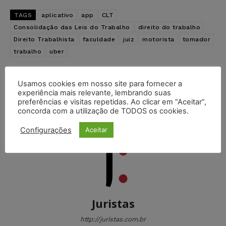
TAGS
aplicativo
app
CLT
Consolidação das Leis do Trabalho
direito do trabalho
Direito Trabalhista
faculdade
juiz
motorista
tomador
trabalho
uber
Artigo anterior
Próximo artigo
Usamos cookies em nosso site para fornecer a
Auxiliar de sala receberá
TRT indefere benefícios da
experiência mais relevante, lembrando suas
salário depois decisão do
justiça gratuita a jogador
preferências e visitas repetidas. Ao clicar em “Aceitar”,
TRT
profissional de futebol
concorda com a utilização de TODOS os cookies.
Configurações
Aceitar
Juristas
http://juristas.com.br