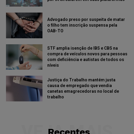
Advogado preso por suspeita de matar
o filho tem inscrição suspensa pela
OAB-TO
STF amplia isenção de IBS e CBS na
compra de veículos novos para pessoas
com deficiência e autistas de todos os
níveis
Justiça do Trabalho mantém justa
causa de empregado que vendia
canetas emagrecedoras no local de
trabalho
VEJA MAIS
Recentes