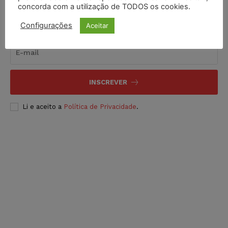
concorda com a utilização de TODOS os cookies.
Inscreva-se
Configurações
Aceitar
INSCREVER
Li e aceito a
Política de Privacidade
.