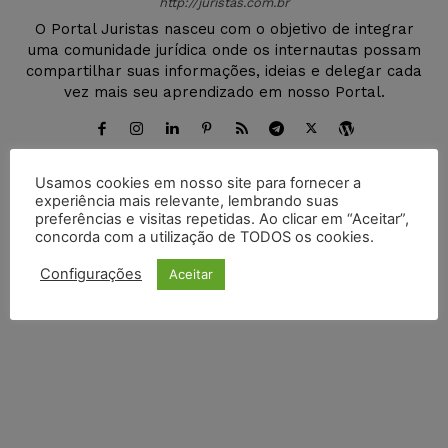
http://juristas.com.br
O Portal Juristas nasceu com o objetivo de integrar
uma comunidade jurídica onde os internautas possam
compartilhar suas informações, ideias e delegar cada
vez mais seu aprendizado em nosso Portal.
Usamos cookies em nosso site para fornecer a
experiência mais relevante, lembrando suas
DEIXE UM COMENTÁRIO
preferências e visitas repetidas. Ao clicar em “Aceitar”,
concorda com a utilização de TODOS os cookies.
Default Comments (0)
Facebook Comments
Disqus Comments
Configurações
Aceitar