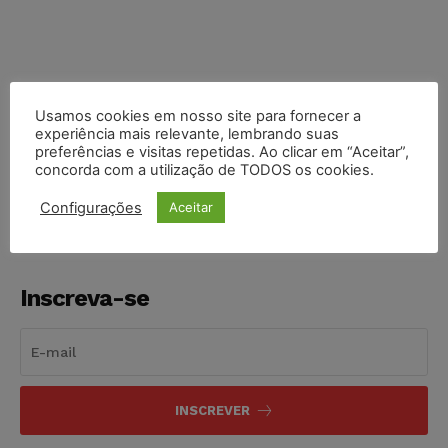
Usamos cookies em nosso site para fornecer a
experiência mais relevante, lembrando suas
COMPARTILHE
preferências e visitas repetidas. Ao clicar em “Aceitar”,
concorda com a utilização de TODOS os cookies.
Configurações
Aceitar
Inscreva-se
INSCREVER