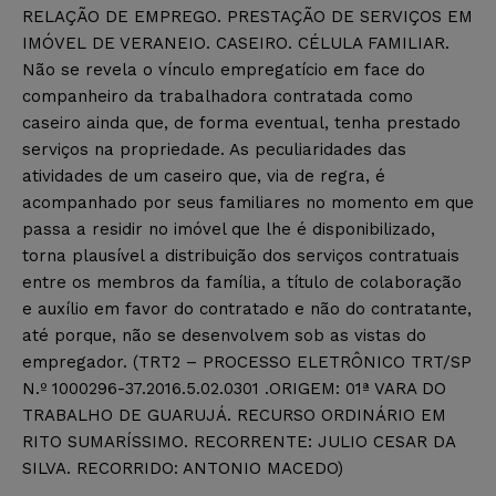
RELAÇÃO DE EMPREGO. PRESTAÇÃO DE SERVIÇOS EM
IMÓVEL DE VERANEIO. CASEIRO. CÉLULA FAMILIAR.
Não se revela o vínculo empregatício em face do
companheiro da trabalhadora contratada como
caseiro ainda que, de forma eventual, tenha prestado
serviços na propriedade. As peculiaridades das
atividades de um caseiro que, via de regra, é
acompanhado por seus familiares no momento em que
passa a residir no imóvel que lhe é disponibilizado,
torna plausível a distribuição dos serviços contratuais
entre os membros da família, a título de colaboração
e auxílio em favor do contratado e não do contratante,
até porque, não se desenvolvem sob as vistas do
empregador. (TRT2 – PROCESSO ELETRÔNICO TRT/SP
N.º 1000296-37.2016.5.02.0301 .ORIGEM: 01ª VARA DO
TRABALHO DE GUARUJÁ. RECURSO ORDINÁRIO EM
RITO SUMARÍSSIMO. RECORRENTE: JULIO CESAR DA
SILVA. RECORRIDO: ANTONIO MACEDO)