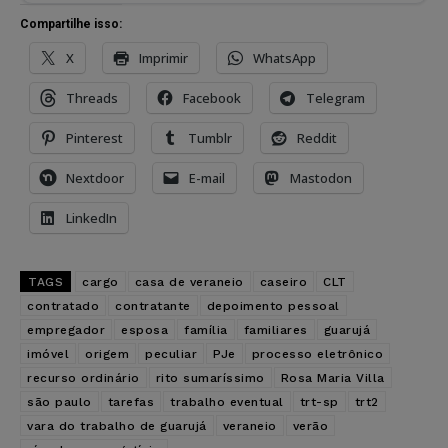
Compartilhe isso:
X
Imprimir
WhatsApp
Threads
Facebook
Telegram
Pinterest
Tumblr
Reddit
Nextdoor
E-mail
Mastodon
LinkedIn
TAGS
cargo
casa de veraneio
caseiro
CLT
contratado
contratante
depoimento pessoal
empregador
esposa
família
familiares
guarujá
imóvel
origem
peculiar
PJe
processo eletrônico
recurso ordinário
rito sumaríssimo
Rosa Maria Villa
são paulo
tarefas
trabalho eventual
trt-sp
trt2
vara do trabalho de guarujá
veraneio
verão