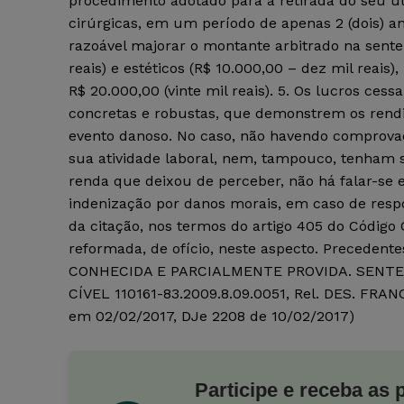
procedimento adotado para a retirada do seu út
cirúrgicas, em um período de apenas 2 (dois) an
razoável majorar o montante arbitrado na senten
reais) e estéticos (R$ 10.000,00 – dez mil reais)
R$ 20.000,00 (vinte mil reais). 5. Os lucros ce
concretas e robustas, que demonstrem os rendi
evento danoso. No caso, não havendo comprovaç
sua atividade laboral, nem, tampouco, tenham
renda que deixou de perceber, não há falar-se e
indenização por danos morais, em caso de respo
da citação, nos termos do artigo 405 do Código C
reformada, de ofício, neste aspecto. Preced
CONHECIDA E PARCIALMENTE PROVIDA. SENTEN
CÍVEL 110161-83.2009.8.09.0051, Rel. DES. FR
em 02/02/2017, DJe 2208 de 10/02/2017)
Participe e receba as 