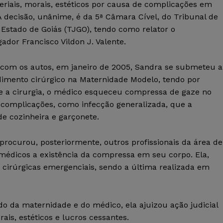
riais, morais, estéticos por causa de complicações em
 A decisão, unânime, é da 5ª Câmara Cível, do Tribunal de
 Estado de Goiás (TJGO), tendo como relator o
dor Francisco Vildon J. Valente.
com os autos, em janeiro de 2005, Sandra se submeteu a
imento cirúrgico na Maternidade Modelo, tendo por
nte a cirurgia, o médico esqueceu compressa de gaze no
s complicações, como infecção generalizada, que a
de cozinheira e garçonete.
procurou, posteriormente, outros profissionais da área de
dicos a existência da compressa em seu corpo. Ela,
 cirúrgicas emergenciais, sendo a última realizada em
do da maternidade e do médico, ela ajuizou ação judicial
ais, estéticos e lucros cessantes.