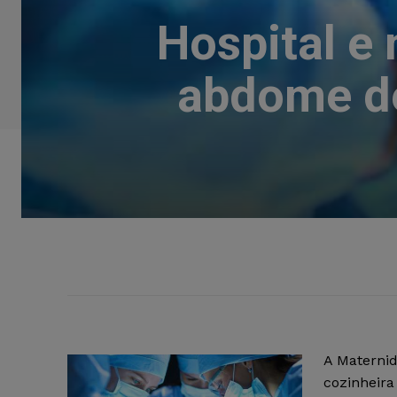
Hospital e
abdome de
A Maternid
cozinheira