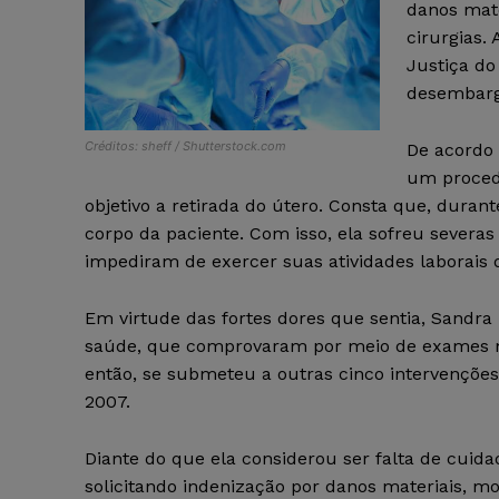
danos mate
cirurgias.
Justiça do
desembarga
Créditos: sheff / Shutterstock.com
De acordo 
um proced
objetivo a retirada do útero. Consta que, dura
corpo da paciente. Com isso, ela sofreu severa
impediram de exercer suas atividades laborais 
Em virtude das fortes dores que sentia, Sandra 
saúde, que comprovaram por meio de exames mé
então, se submeteu a outras cinco intervenções
2007.
Diante do que ela considerou ser falta de cuida
solicitando indenização por danos materiais, mor