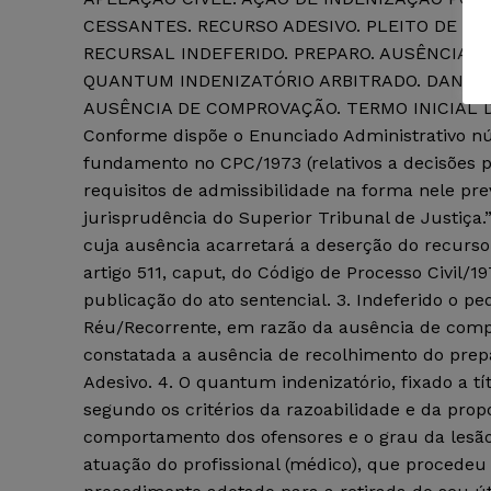
CESSANTES. RECURSO ADESIVO. PLEITO DE C
RECURSAL INDEFERIDO. PREPARO. AUSÊNCIA. 
QUANTUM INDENIZATÓRIO ARBITRADO. DANOS 
AUSÊNCIA DE COMPROVAÇÃO. TERMO INICIAL D
Conforme dispõe o Enunciado Administrativo nú
fundamento no CPC/1973 (relativos a decisões p
requisitos de admissibilidade na forma nele pre
jurisprudência do Superior Tribunal de Justiça
cuja ausência acarretará a deserção do recurso
artigo 511, caput, do Código de Processo Civil/1
publicação do ato sentencial. 3. Indeferido o pe
Réu/Recorrente, em razão da ausência de compr
constatada a ausência de recolhimento do prep
Adesivo. 4. O quantum indenizatório, fixado a tí
segundo os critérios da razoabilidade e da pro
comportamento dos ofensores e o grau da lesão
atuação do profissional (médico), que procedeu