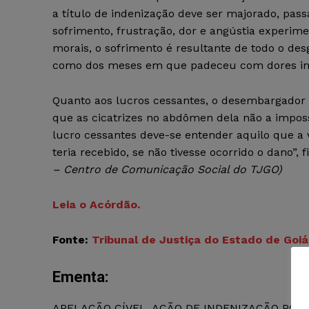
a título de indenização deve ser majorado, pass
sofrimento, frustração, dor e angústia experime
morais, o sofrimento é resultante de todo o de
como dos meses em que padeceu com dores ini
Quanto aos lucros cessantes, o desembargador
que as cicatrizes no abdômen dela não a imposs
lucro cessantes deve-se entender aquilo que a 
teria recebido, se não tivesse ocorrido o dano”, 
– Centro de Comunicação Social do TJGO)
Leia o Acórdão.
Fonte:
Tribunal de Justiça do Estado de Goi
Ementa:
APELAÇÃO CÍVEL. AÇÃO DE INDENIZAÇÃO POR 