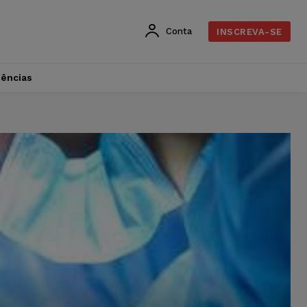
Conta
INSCREVA-SE
dências