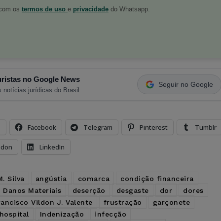
o com os
termos de uso
e
privacidade
do Whatsapp.
ristas no Google News
Seguir no Google
 notícias jurídicas do Brasil
s
Facebook
Telegram
Pinterest
Tumblr
odon
LinkedIn
. Silva
angústia
comarca
condição financeira
Danos Materiais
deserção
desgaste
dor
dores
rancisco Vildon J. Valente
frustração
garçonete
hospital
Indenização
infecção