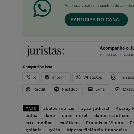
Ao entrar você está ciente e de acord
PARTICIPE DO CANAL
Acompanhe o Ju
receba as principais
Compartilhe isso:
X
Imprimir
WhatsApp
Thread
Reddit
Nextdoor
E-mail
Mast
abalos morais
ação judicial
Acaray M
TAGS
culpa
dano
dano moral
danos estéticos
erro médico
estéticos
Francisco Vildon
F
goiânia
goiás
hipossuficiência financeira