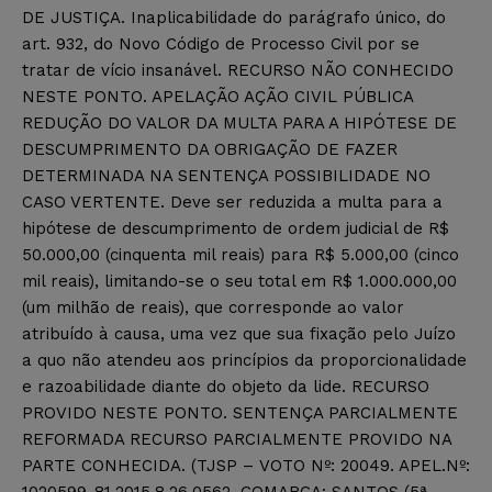
DE JUSTIÇA. Inaplicabilidade do parágrafo único, do
art. 932, do Novo Código de Processo Civil por se
tratar de vício insanável. RECURSO NÃO CONHECIDO
NESTE PONTO. APELAÇÃO AÇÃO CIVIL PÚBLICA
REDUÇÃO DO VALOR DA MULTA PARA A HIPÓTESE DE
DESCUMPRIMENTO DA OBRIGAÇÃO DE FAZER
DETERMINADA NA SENTENÇA POSSIBILIDADE NO
CASO VERTENTE. Deve ser reduzida a multa para a
hipótese de descumprimento de ordem judicial de R$
50.000,00 (cinquenta mil reais) para R$ 5.000,00 (cinco
mil reais), limitando-se o seu total em R$ 1.000.000,00
(um milhão de reais), que corresponde ao valor
atribuído à causa, uma vez que sua fixação pelo Juízo
a quo não atendeu aos princípios da proporcionalidade
e razoabilidade diante do objeto da lide. RECURSO
PROVIDO NESTE PONTO. SENTENÇA PARCIALMENTE
REFORMADA RECURSO PARCIALMENTE PROVIDO NA
PARTE CONHECIDA. (TJSP – VOTO Nº: 20049. APEL.Nº:
1020599-81.2015.8.26.0562. COMARCA: SANTOS (5ª