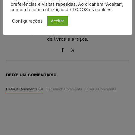
em Gestão Empresarial pela Fundação Getúlio Vargas,
preferências e visitas repetidas. Ao clicar em “Aceitar”,
professor, palestrante, empresário, Bacharel em
concorda com a utilização de TODOS os cookies.
Direito pelo Unipê, especialista e mestre em Direito
Internacional pela Faculdade de Direito da
Configurações
Aceitar
Universidade Clássica de Lisboa. Foi doutorando em
Direito Empresarial pela mesma Universidade. Autor
de livros e artigos.
DEIXE UM COMENTÁRIO
Default Comments (0)
Facebook Comments
Disqus Comments