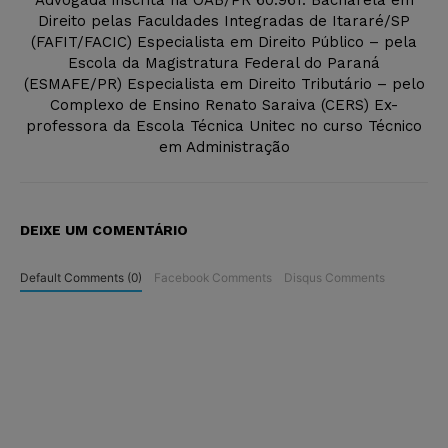
Advogada inscrita na OAB/PR 60.961. Bacharela em
Direito pelas Faculdades Integradas de Itararé/SP
(FAFIT/FACIC) Especialista em Direito Público – pela
Escola da Magistratura Federal do Paraná
(ESMAFE/PR) Especialista em Direito Tributário – pelo
Complexo de Ensino Renato Saraiva (CERS) Ex-
professora da Escola Técnica Unitec no curso Técnico
em Administração
DEIXE UM COMENTÁRIO
Default Comments (0)
Facebook Comments
Disqus Comments