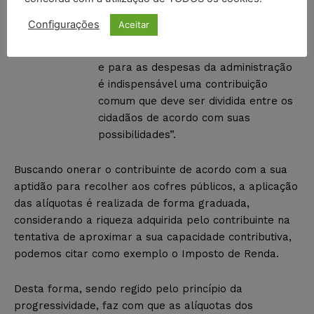
a seguinte disposição:
Configurações
Aceitar
“Para a manutenção da força pública
e para as despesas da administração
é indispensável uma contribuição
comum que deve ser dividida entre os
cidadãos de acordo com suas
possibilidades”.
Buscando onerar o contribuinte de acordo com a sua
aptidão para recolher aos cofres públicos, a aplicação
das alíquotas é realizada de forma graduada,
considerando a riqueza adquirida pelo contribuinte na
tentativa de aproximar a sua capacidade contributiva,
podemos citar como exemplo o Imposto de Renda.
Desta forma, sendo regido pelo princípio da
progressividade, faz com que as alíquotas dos