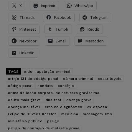
X
Imprimir
WhatsApp
Threads
Facebook
Telegram
Pinterest
Tumblr
Reddit
Nextdoor
E-mail
Mastodon
LinkedIn
TAGS
aids
apelação criminal
artigo 131 do código penal
câmara criminal
cesar loyola
código penal
conduta
contágio
crime de lesão corporal de natureza gravíssima
delito mais grave
dna test
doença grave
doença incurável
erro no diagnóstico
ex-esposa
Felipe de Oliveira Kersten
medicina
mensagem sms
ministério público
perigo
perigo de contágio de moléstia grave