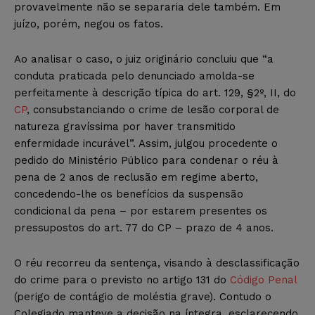
provavelmente não se separaria dele também. Em
juízo, porém, negou os fatos.
Ao analisar o caso, o juiz originário concluiu que “a
conduta praticada pelo denunciado amolda-se
perfeitamente à descrição típica do art. 129, §2º, II, do
CP
, consubstanciando o crime de lesão corporal de
natureza gravíssima por haver transmitido
enfermidade incurável”. Assim, julgou procedente o
pedido do Ministério Público para condenar o réu à
pena de 2 anos de reclusão em regime aberto,
concedendo-lhe os benefícios da suspensão
condicional da pena – por estarem presentes os
pressupostos do art. 77 do CP – prazo de 4 anos.
O réu recorreu da sentença, visando à desclassificação
do crime para o previsto no artigo 131 do
Código Penal
(perigo de contágio de moléstia grave). Contudo o
Colegiado manteve a decisão na íntegra, esclarecendo