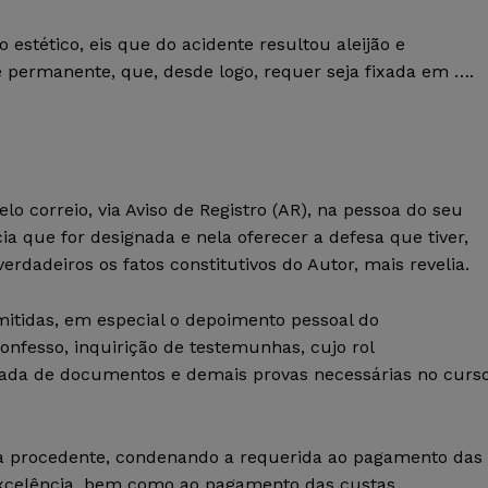
stético, eis que do acidente resultou aleijão e
 e permanente, que, desde logo, requer seja fixada em ….
lo correio, via Aviso de Registro (AR), na pessoa do seu
a que for designada e nela oferecer a defesa que tiver,
dadeiros os fatos constitutivos do Autor, mais revelia.
mitidas, em especial o depoimento pessoal do
onfesso, inquirição de testemunhas, cujo rol
tada de documentos e demais provas necessárias no curs
ada procedente, condenando a requerida ao pagamento das
 Excelência, bem como ao pagamento das custas