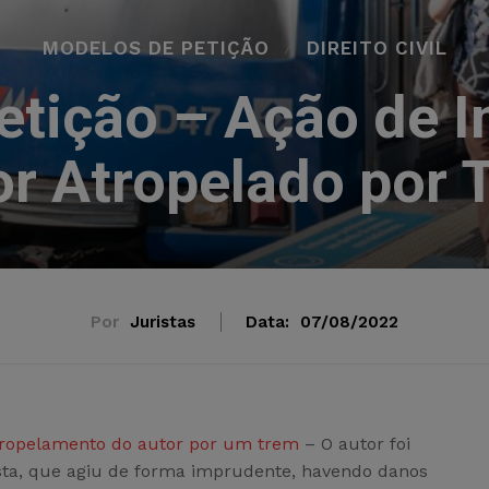
MODELOS DE PETIÇÃO
DIREITO CIVIL
etição – Ação de I
or Atropelado por 
Por
Juristas
Data:
07/08/2022
tropelamento do autor por um trem
– O autor foi
sta, que agiu de forma imprudente, havendo danos