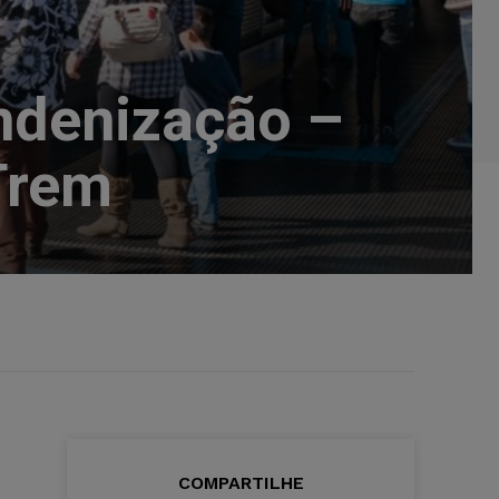
ndenização –
Trem
COMPARTILHE