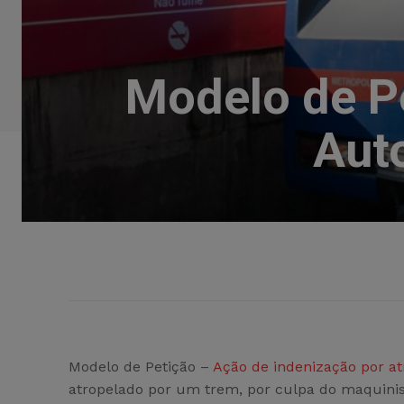
Modelo de P
Aut
Modelo de Petição –
Ação de indenização por a
atropelado por um trem, por culpa do maquini