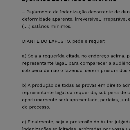
– Pagamento de indenização decorrente de dano e
deformidade aparente, irreversível, irreparável
(….) salários mínimos.
DIANTE DO EXPOSTO, pede e requer:
a) Seja a requerida citada no endereço acima, pe
representante legal, para comparecer a audiênci
sob pena de não o fazendo, serem presumidos ver
b) A produção de todas as provas em direito ad
representante legal da requerida, sob pena de c
oportunamente será apresentado, perícias, jun
do processo.
c) Finalmente, seja a pretensão do Autor julg
indenizações solicitadas, arbitradas por Vossa