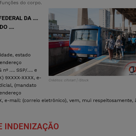
funções do corpo.
EDERAL DA ….
DO ….
dade, estado
 (endereço
G nº …. SSP/…. e
XX) 9XXXX-XXXX, e-
Créditos: cifotart | iStock
dicial, (mandato
(endereço
 e-mail: (correio eletrônico), vem, mui respeitosamente, 
E INDENIZAÇÃO