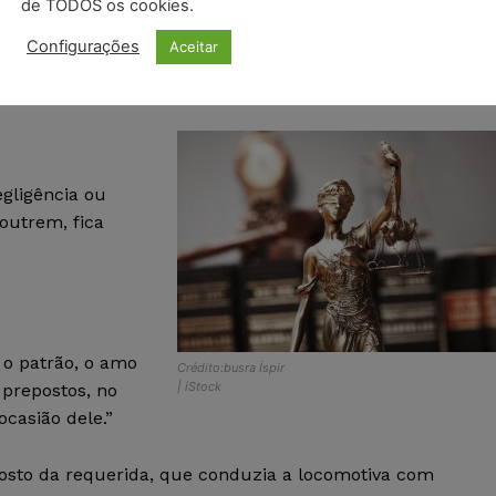
, assegura o direito de indenização por violação da imagem
de TODOS os cookies.
Configurações
Aceitar
egligência ou
 outrem, fica
 o patrão, o amo
Crédito:busra İspir
| iStock
 prepostos, no
casião dele.”
posto da requerida, que conduzia a locomotiva com