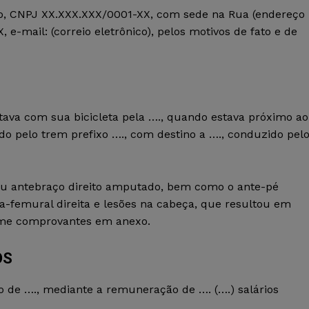
ico, CNPJ XX.XXX.XXX/0001-XX, com sede na Rua (endereço
e-mail: (correio eletrônico), pelos motivos de fato e de
sitava com sua bicicleta pela …., quando estava próximo ao
lado pelo trem prefixo …., com destino a …., conduzido pel
eu antebraço direito amputado, bem como o ante-pé
xa-femural direita e lesões na cabeça, que resultou em
rme comprovantes em anexo.
OS
ão de …., mediante a remuneração de …. (….) salários