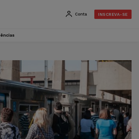
Conta
INSCREVA-SE
dências