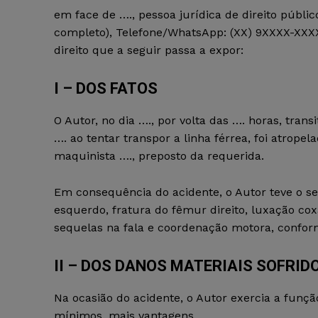
em face de …., pessoa jurídica de direito públ
completo), Telefone/WhatsApp: (XX) 9XXXX-XXXX, 
direito que a seguir passa a expor:
I – DOS FATOS
O Autor, no dia …., por volta das …. horas, tran
…. ao tentar transpor a linha férrea, foi atrope
maquinista …., preposto da requerida.
Em consequência do acidente, o Autor teve o s
esquerdo, fratura do fêmur direito, luxação co
sequelas na fala e coordenação motora, confo
II – DOS DANOS MATERIAIS SOFRID
Na ocasião do acidente, o Autor exercia a funç
mínimos, mais vantagens.