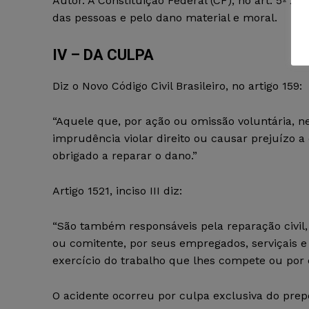
Autor. A Constituição Federal (CF), no art. 5º X
das pessoas e pelo dano material e moral.
IV – DA CULPA
Diz o Novo Código Civil Brasileiro, no artigo 159:
“Aquele que, por ação ou omissão voluntária, n
imprudência violar direito ou causar prejuízo a
obrigado a reparar o dano.”
Artigo 1521, inciso III diz:
“São também responsáveis pela reparação civil,
ou comitente, por seus empregados, serviçais e
exercício do trabalho que lhes compete ou por o
O acidente ocorreu por culpa exclusiva do pre