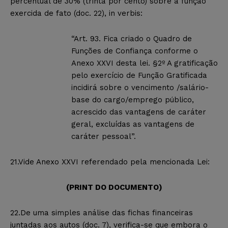
percentual de 30% (trinta por cento) sobre a função
exercida de fato (doc. 22), in verbis:
“Art. 93. Fica criado o Quadro de
Funções de Confiança conforme o
Anexo XXVI desta lei. §2º A gratificação
pelo exercício de Função Gratificada
incidirá sobre o vencimento /salário-
base do cargo/emprego público,
acrescido das vantagens de caráter
geral, excluídas as vantagens de
caráter pessoal”.
21.Vide Anexo XXVI referendado pela mencionada Lei:
(PRINT DO DOCUMENTO)
22.De uma simples análise das fichas financeiras
juntadas aos autos (doc. 7), verifica-se que embora o