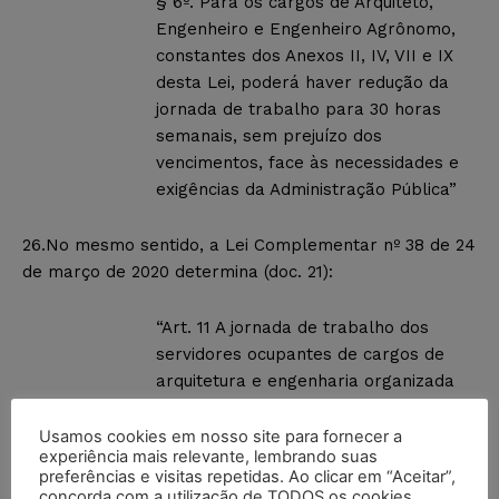
§ 6º. Para os cargos de Arquiteto,
Engenheiro e Engenheiro Agrônomo,
constantes dos Anexos II, IV, VII e IX
desta Lei, poderá haver redução da
jornada de trabalho para 30 horas
semanais, sem prejuízo dos
vencimentos, face às necessidades e
exigências da Administração Pública”
26.No mesmo sentido, a Lei Complementar nº 38 de 24
de março de 2020 determina (doc. 21):
“Art. 11 A jornada de trabalho dos
servidores ocupantes de cargos de
arquitetura e engenharia organizada
por esta Lei Complementar é de 30
(trinta) horas semanais, conforme Lei
Usamos cookies em nosso site para fornecer a
experiência mais relevante, lembrando suas
nº 5.146, de 30 de maio de 2016.”
preferências e visitas repetidas. Ao clicar em “Aceitar”,
concorda com a utilização de TODOS os cookies.