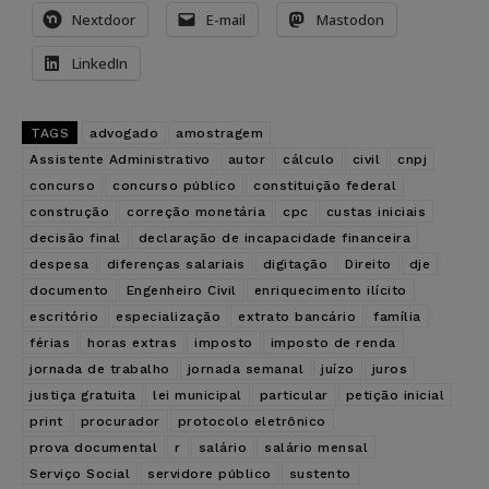
Nextdoor
E-mail
Mastodon
LinkedIn
TAGS
advogado
amostragem
Assistente Administrativo
autor
cálculo
civil
cnpj
concurso
concurso público
constituição federal
construção
correção monetária
cpc
custas iniciais
decisão final
declaração de incapacidade financeira
despesa
diferenças salariais
digitação
Direito
dje
documento
Engenheiro Civil
enriquecimento ilícito
escritório
especialização
extrato bancário
família
férias
horas extras
imposto
imposto de renda
jornada de trabalho
jornada semanal
juízo
juros
justiça gratuita
lei municipal
particular
petição inicial
print
procurador
protocolo eletrônico
prova documental
r
salário
salário mensal
Serviço Social
servidore público
sustento