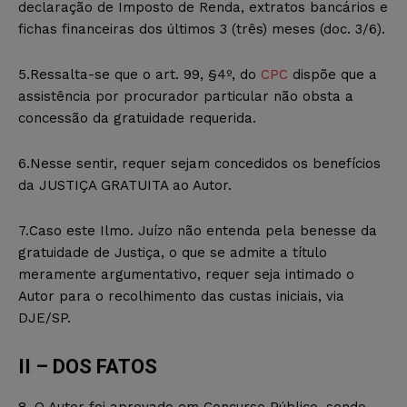
declaração de Imposto de Renda, extratos bancários e
fichas financeiras dos últimos 3 (três) meses (doc. 3/6).
5.Ressalta-se que o art. 99, §4º, do
CPC
dispõe que a
assistência por procurador particular não obsta a
concessão da gratuidade requerida.
6.Nesse sentir, requer sejam concedidos os benefícios
da JUSTIÇA GRATUITA ao Autor.
7.Caso este Ilmo. Juízo não entenda pela benesse da
gratuidade de Justiça, o que se admite a título
meramente argumentativo, requer seja intimado o
Autor para o recolhimento das custas iniciais, via
DJE/SP.
II – DOS FATOS
8. O Autor foi aprovado em Concurso Público, sendo