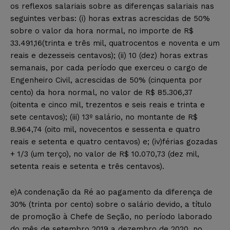
os reflexos salariais sobre as diferenças salariais nas
seguintes verbas: (i) horas extras acrescidas de 50%
sobre o valor da hora normal, no importe de R$
33.491,16(trinta e três mil, quatrocentos e noventa e um
reais e dezesseis centavos); (ii) 10 (dez) horas extras
semanais, por cada período que exerceu o cargo de
Engenheiro Civil, acrescidas de 50% (cinquenta por
cento) da hora normal, no valor de R$ 85.306,37
(oitenta e cinco mil, trezentos e seis reais e trinta e
sete centavos); (iii) 13º salário, no montante de R$
8.964,74 (oito mil, novecentos e sessenta e quatro
reais e setenta e quatro centavos) e; (iv)férias gozadas
+ 1/3 (um terço), no valor de R$ 10.070,73 (dez mil,
setenta reais e setenta e três centavos).
e)A condenação da Ré ao pagamento da diferença de
30% (trinta por cento) sobre o salário devido, a título
de promoção à Chefe de Seção, no período laborado
do mês de setembro 2019 a dezembro de 2020, no