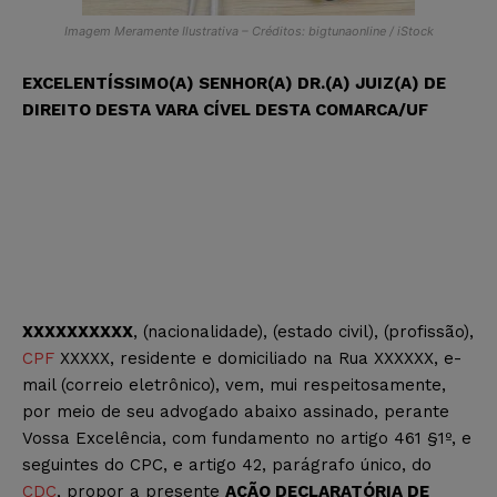
Imagem Meramente Ilustrativa – Créditos: bigtunaonline / iStock
EXCELENTÍSSIMO(A) SENHOR(A) DR.(A) JUIZ(A) DE
DIREITO DESTA VARA CÍVEL DESTA COMARCA/UF
XXXXXXXXXX
, (nacionalidade), (estado civil), (profissão),
CPF
XXXXX, residente e domiciliado na Rua XXXXXX, e-
mail (correio eletrônico), vem, mui respeitosamente,
por meio de seu advogado abaixo assinado, perante
Vossa Excelência, com fundamento no artigo 461 §1º, e
seguintes do CPC, e artigo 42, parágrafo único, do
CDC
, propor a presente
AÇÃO DECLARATÓRIA DE