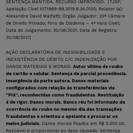
SENTENÇA MANTIDA. RECURSO IMPROVIDO. (TJSP;
Apelação Cível 1071969-88.2019.8.26.0100; Relator (a):
Alexandre David Malfatti; Órgão Julgador: 20ª Câmara
de Direito Privado; Foro de Diadema – 4ª Vara Cível;
Data do Julgamento: 30/08/2021; Data de Registro:
30/08/2021)
AÇÃO DECLARATÓRIA DE INEXIGIBILIDADE E
INEXISTÊNCIA DE DÉBITO C/C INDENIZAÇÃO POR
DANOS MATERIAIS E MORAIS.
Autor vítima de roubo
de cartão e celular. Sentença de parcial procedência.
Insurgência da parte autora. Danos materiais
configurados com relação às transferências via
“PIX”, reconhecidas como fraudulentas. Restituição
é de rigor. Danos morais. Banco réu foi informado da
ocorrência do roubo no mesmo dia das transações
fraudulentas e orientou o apelante a procurar os
meios judiciais.
Danos morais fixados em R$ 5.000.00.
Razoável e proporcional ao dano causado. Sentença