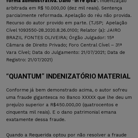
forma administrativa. Dano “in re ipsa”.
Indenização
arbitrada em R$ 10.000,00 (dez mil reais). Sentença
parcialmente reformada. Apelação do réu não provida.
Recurso do autor provido em parte. (TJSP; Apelação
Cível 1093550-28.2020.8.26.0100; Relator (a): JAIRO
BRAZIL FONTES OLIVEIRA; Órgão Julgador: 15ª
Câmara de Direito Privado; Foro Central Cível – 31ª
Vara Cível; Data do Julgamento: 21/07/2021; Data de
Registro: 21/07/2021)
“QUANTUM” INDENIZATÓRIO MATERIAL
Conforme já bem demonstrado acima, o autor sofreu
uma fraude gigantesca no Banco XXXXX que lhe deu um
prejuízo superior a R$450.000,00 (quatrocentos e
cinquenta mil reais). E o dano patrimonial emana
exatamente dessa fraude.
Quando a Requerida optou por não resolver a fraude