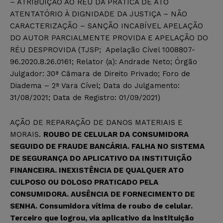
– ATRIBUIÇÃO AO RÉU DA PRÁTICA DE ATO
ATENTATÓRIO À DIGNIDADE DA JUSTIÇA – NÃO
CARACTERIZAÇÃO – SANÇÃO INCABÍVEL APELAÇÃO
DO AUTOR PARCIALMENTE PROVIDA E APELAÇÃO DO
RÉU DESPROVIDA (TJSP; Apelação Cível 1008807-
96.2020.8.26.0161; Relator (a): Andrade Neto; Órgão
Julgador: 30ª Câmara de Direito Privado; Foro de
Diadema – 2ª Vara Cível; Data do Julgamento:
31/08/2021; Data de Registro: 01/09/2021)
AÇÃO DE REPARAÇÃO DE DANOS MATERIAIS E
MORAIS.
ROUBO DE CELULAR DA CONSUMIDORA
SEGUIDO DE FRAUDE BANCÁRIA. FALHA NO SISTEMA
DE SEGURANÇA DO APLICATIVO DA INSTITUIÇÃO
FINANCEIRA. INEXISTÊNCIA DE QUALQUER ATO
CULPOSO OU DOLOSO PRATICADO PELA
CONSUMIDORA. AUSÊNCIA DE FORNECIMENTO DE
SENHA. Consumidora vítima de roubo de celular.
Terceiro que logrou, via aplicativo da instituição