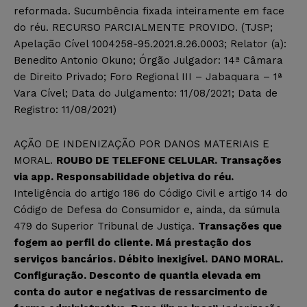
reformada. Sucumbência fixada inteiramente em face
do réu. RECURSO PARCIALMENTE PROVIDO. (TJSP;
Apelação Cível 1004258-95.2021.8.26.0003; Relator (a):
Benedito Antonio Okuno; Órgão Julgador: 14ª Câmara
de Direito Privado; Foro Regional III – Jabaquara – 1ª
Vara Cível; Data do Julgamento: 11/08/2021; Data de
Registro: 11/08/2021)
AÇÃO DE INDENIZAÇÃO POR DANOS MATERIAIS E
MORAL.
ROUBO DE TELEFONE CELULAR. Transações
via app. Responsabilidade objetiva do réu.
Inteligência do artigo 186 do Código Civil e artigo 14 do
Código de Defesa do Consumidor e, ainda, da súmula
479 do Superior Tribunal de Justiça.
Transações que
fogem ao perfil do cliente. Má prestação dos
serviços bancários. Débito inexigível.
DANO MORAL.
Configuração. Desconto de quantia elevada em
conta do autor e negativas de ressarcimento de